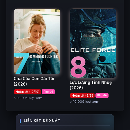
7
8
Cha Của Con Gái Tôi
Lực Lượng Tinh Nhuệ
(2026)
(2026)
Hoàn tất (10/10)
Phụ đề
Hoàn tất (6/6)
Phụ đề
▷ 10,016 lượt xem
▷ 10,009 lượt xem