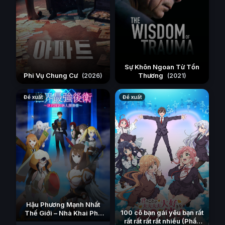
Sự Khôn Ngoan Từ Tổn
Phi Vụ Chung Cư
Thương
(2026)
(2021)
Đề xuất
Đề xuất
Hậu Phương Mạnh Nhất
100 cô bạn gái yêu bạn rất
Thế Giới – Nhà Khai Phá
rất rất rất rất nhiều (Phần
Tân Binh Của Vương Quốc