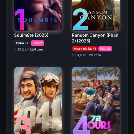
2
1
Ransom Canyon (Phần
Soulm8te
(2026)
2)
(2025)
Phim Lẻ
Phụ đề
Hoàn tất (8/8)
Phụ đề
▷ 10,024 lượt xem
▷ 10,012 lượt xem
3
4