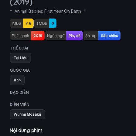
(2019)
Animal Babies: First Year On Earth
IMDB
7.8
TMDB
9
Phát hành
2019
Ngôn ngữ
Phụ đề
Số tập
Sắp chiếu
THỂ LOẠI
Tài Liệu
QUỐC GIA
Anh
ĐẠO DIỄN
DIỄN VIÊN
Wunmi Mosaku
Nội dung phim