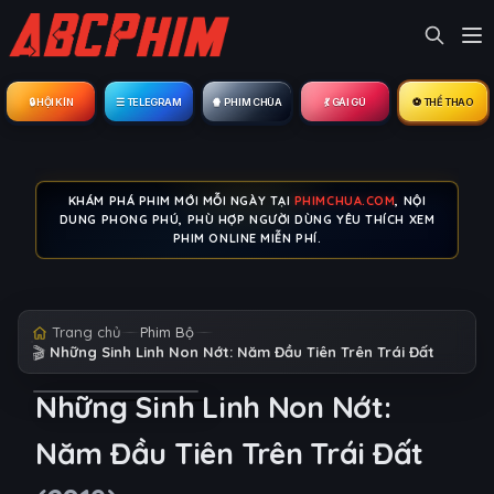
🔒︎ HỘI KÍN
☰ TELEGRAM
🍿 PHIM CHÙA
💃 GÁI GÚ
⚽ THỂ THAO
KHÁM PHÁ PHIM MỚI MỖI NGÀY TẠI
PHIMCHUA.COM
, NỘI
DUNG PHONG PHÚ, PHÙ HỢP NGƯỜI DÙNG YÊU THÍCH XEM
PHIM ONLINE MIỄN PHÍ.
Trang chủ
Phim Bộ
🎬
Những Sinh Linh Non Nớt: Năm Đầu Tiên Trên Trái Đất
Những Sinh Linh Non Nớt:
Năm Đầu Tiên Trên Trái Đất