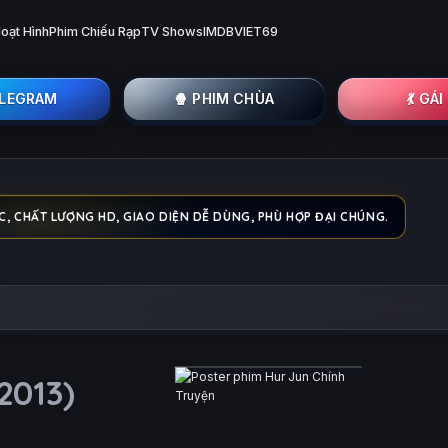
oạt Hình
Phim Chiếu Rạp
TV Shows
IMDB
VIET69
ELEGRAM
🍿 PHIM CHÙA
💃 GÁ
C, CHẤT LƯỢNG HD, GIAO DIỆN DỄ DÙNG, PHÙ HỢP ĐẠI CHÚNG.
2013)