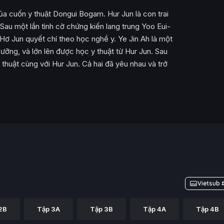
̉ của cuốn y thuật Dongui Bogam. Hur Jun là con trai
au một lần tình cờ chứng kiến lang trung Yoo Eui-
Hơ Jun quyết chí theo học nghề y. Ye Jin Ah là một
ỡng, và lớn lên được học y thuật từ Hur Jun. Sau
thuật cùng với Hur Jun. Cả hai đã yêu nhau và trở
Vietsub 
2B
Tập 3A
Tập 3B
Tập 4A
Tập 4B