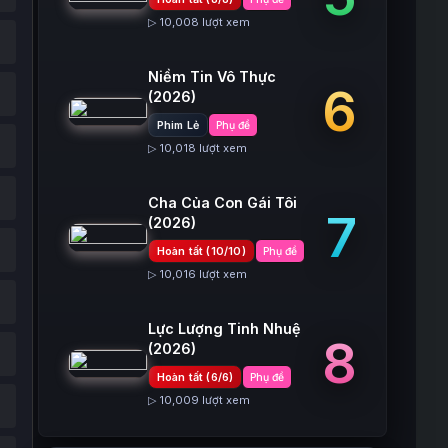
▷ 10,008 lượt xem
Niềm Tin Vô Thực
6
(2026)
Phim Lẻ
Phụ đề
▷ 10,018 lượt xem
Cha Của Con Gái Tôi
7
(2026)
Hoàn tất (10/10)
Phụ đề
▷ 10,016 lượt xem
Lực Lượng Tinh Nhuệ
8
(2026)
Hoàn tất (6/6)
Phụ đề
▷ 10,009 lượt xem