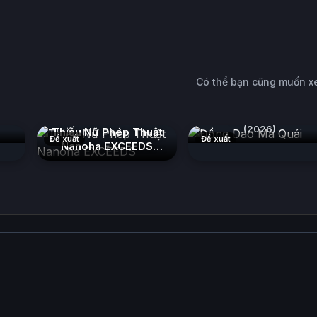
Có thể bạn cũng muốn 
n
Đồng Dao Ma Quái
(2026)
Thiếu Nữ Phép Thuật
Đề xuất
Đề xuất
Nanoha EXCEEDS
(2026)