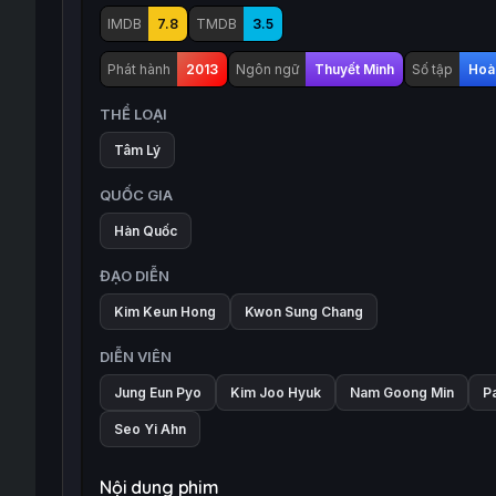
IMDB
7.8
TMDB
3.5
Phát hành
2013
Ngôn ngữ
Thuyết Minh
Số tập
Hoàn
THỂ LOẠI
Tâm Lý
QUỐC GIA
Hàn Quốc
ĐẠO DIỄN
Kim Keun Hong
Kwon Sung Chang
DIỄN VIÊN
Jung Eun Pyo
Kim Joo Hyuk
Nam Goong Min
Pa
Seo Yi Ahn
Nội dung phim