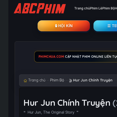
Trang chủ
Phim Lẻ
Phim Bộ
H
🔒︎ HỘI KÍN
☰ T
PHIMCHUA.COM
CẬP NHẬT PHIM ONLINE LIÊN TỤ
Trang chủ
Phim Bộ
Hur Jun Chính Truyện
🎬
Hur Jun Chính Truyện
(
Hur Jun, The Original Story