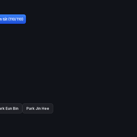
 tất (110/110)
rk Eun Bin
Park Jin Hee