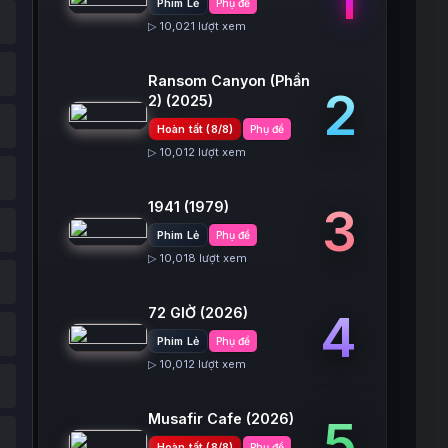
Phim Lẻ
Phụ đề
▷ 10,021 lượt xem
Ransom Canyon (Phần
2
2)
(2025)
Hoàn tất (8/8)
Phụ đề
▷ 10,012 lượt xem
1941
(1979)
3
Phim Lẻ
Phụ đề
▷ 10,018 lượt xem
72 GIỜ
(2026)
4
Phim Lẻ
Phụ đề
▷ 10,012 lượt xem
Musafir Cafe
(2026)
5
Hoàn tất (8/8)
Phụ đề