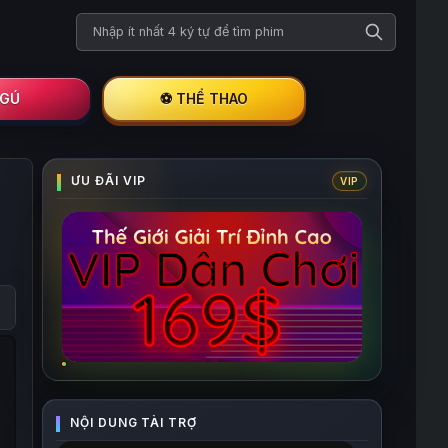
Tìm kiếm phim
I GÚ
⚽ THỂ THAO