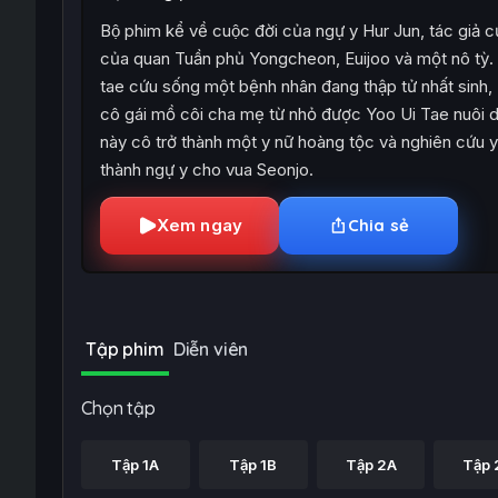
Bộ phim kể về cuộc đời của ngự y Hur Jun, tác gia
của quan Tuần phủ Yongcheon, Euijoo và một nô tỳ. S
tae cứu sống một bệnh nhân đang thập tử nhất sinh, 
cô gái mồ côi cha mẹ từ nhỏ được Yoo Ui Tae nuôi dư
này cô trở thành một y nữ hoàng tộc và nghiên cứu y 
thành ngự y cho vua Seonjo.
Xem ngay
Chia sẻ
Tập phim
Diễn viên
Chọn tập
Tập 1A
Tập 1B
Tập 2A
Tập 