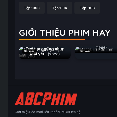
Tập 109B
Tập 110A
Tập 110B
GIỚI THIỆU PHIM HAY
Masculin Fémini
(1966)
Trái tim ngừng nhịp:
Đề xuất
Đề xuất
Mãi yêu
(2026)
Giới thiệu
Bảo mật
Điều khoản
DMCA
Liên hệ