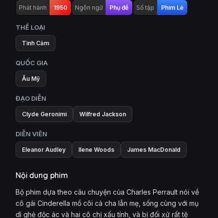
Phát hành
1950
Ngôn ngữ
Phụ đề
Số tập
Phim Lẻ
THỂ LOẠI
Tình Cảm
QUỐC GIA
Âu Mỹ
ĐẠO DIỄN
Clyde Geronimi
Wilfred Jackson
DIỄN VIÊN
Eleanor Audley
Ilene Woods
James MacDonald
Nội dung phim
Bộ phim dựa theo câu chuyện của Charles Perrault nói về
cô gái Cinderella mồ côi cả cha lẫn mẹ, sống cùng với mụ
dì ghẻ độc ác và hai cô chị xấu tính, và bị đối xử rất tệ