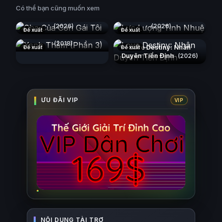
Có thể bạn cũng muốn xem
Cha Của Con Gái Tôi
Lực Lượng Tinh Nhuệ
(2026)
(2026)
Đề xuất
Đề xuất
Xanh Thẳm (Phần 3)
(2018)
Love Destiny: Nhân
Đề xuất
Đề xuất
Duyên Tiền Định
(2026)