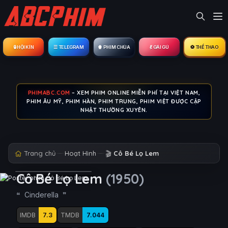
🔒︎ HỘI KÍN
☰ TELEGRAM
🍿 PHIM CHÙA
💃 GÁI GÚ
⚽ THỂ THAO
PHIMABC.COM
– XEM PHIM ONLINE MIỄN PHÍ TẠI VIỆT NAM,
PHIM ÂU MỸ, PHIM HÀN, PHIM TRUNG, PHIM VIỆT ĐƯỢC CẬP
NHẬT THƯỜNG XUYÊN.
Trang chủ
Hoạt Hình
🎬
Cô Bé Lọ Lem
Cô Bé Lọ Lem
(1950)
Cinderella
IMDB
7.3
TMDB
7.044