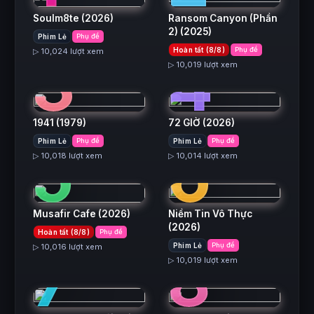
Soulm8te
(2026)
Ransom Canyon (Phần
2)
(2025)
Phim Lẻ
Phụ đề
3
4
Hoàn tất (8/8)
Phụ đề
▷ 10,024 lượt xem
▷ 10,019 lượt xem
1941
(1979)
72 GIỜ
(2026)
5
6
Phim Lẻ
Phụ đề
Phim Lẻ
Phụ đề
▷ 10,018 lượt xem
▷ 10,014 lượt xem
Musafir Cafe
(2026)
Niềm Tin Vô Thực
(2026)
Hoàn tất (8/8)
Phụ đề
7
8
Phim Lẻ
Phụ đề
▷ 10,016 lượt xem
▷ 10,019 lượt xem