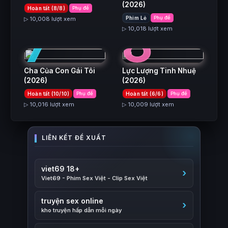
(2026)
Hoàn tất (8/8)
Phụ đề
7
8
Phim Lẻ
Phụ đề
▷ 10,008 lượt xem
▷ 10,018 lượt xem
Cha Của Con Gái Tôi
Lực Lượng Tinh Nhuệ
(2026)
(2026)
Hoàn tất (10/10)
Phụ đề
Hoàn tất (6/6)
Phụ đề
▷ 10,016 lượt xem
▷ 10,009 lượt xem
viet69 18+
Viet69 - Phim Sex Việt - Clip Sex Việt
truyện sex online
kho truyện hấp dẫn mỗi ngày