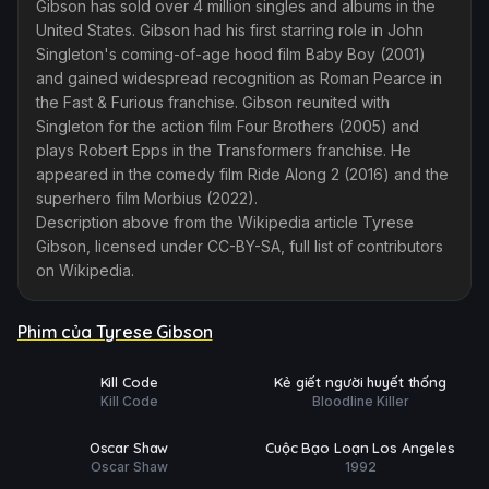
Gibson has sold over 4 million singles and albums in the
United States. Gibson had his first starring role in John
Singleton's coming-of-age hood film Baby Boy (2001)
and gained widespread recognition as Roman Pearce in
the Fast & Furious franchise. Gibson reunited with
Singleton for the action film Four Brothers (2005) and
plays Robert Epps in the Transformers franchise. He
appeared in the comedy film Ride Along 2 (2016) and the
superhero film Morbius (2022).
Description above from the Wikipedia article Tyrese
Gibson, licensed under CC-BY-SA, full list of contributors
on Wikipedia.
Phim của Tyrese Gibson
Phim Lẻ
Trailer
Ụ
PHỤ
HD
HD
Kill Code
Kẻ giết người huyết thống
ĐỀ
Kill Code
Bloodline Killer
Phim Lẻ
Phim Lẻ
Ụ
PHỤ
HD
HD
Oscar Shaw
Cuộc Bạo Loạn Los Angeles
ĐỀ
Oscar Shaw
1992
Phim Lẻ
Phim Lẻ