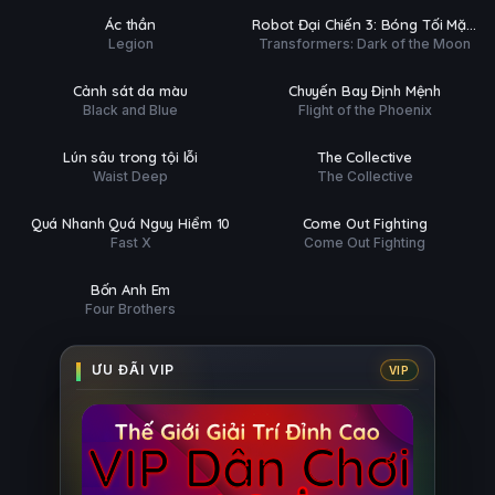
Ụ
PHỤ
HD
HD
Ác thần
Robot Đại Chiến 3: Bóng Tối Mặt
ĐỀ
Legion
Transformers: Dark of the Moon
Trăng
Phim Lẻ
Phim Lẻ
Ụ
PHỤ
HD
HD
Cảnh sát da màu
Chuyến Bay Định Mệnh
ĐỀ
Black and Blue
Flight of the Phoenix
Phim Lẻ
Phim Lẻ
Ụ
PHỤ
HD
HD
Lún sâu trong tội lỗi
The Collective
ĐỀ
Waist Deep
The Collective
Phim Lẻ
Phim Lẻ
Ụ
PHỤ
HD
HD
Quá Nhanh Quá Nguy Hiểm 10
Come Out Fighting
ĐỀ
Fast X
Come Out Fighting
Phim Lẻ
Ụ
HD
Bốn Anh Em
Four Brothers