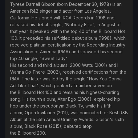
Tyrese Darnell Gibson (born December 30, 1978) is an
American R&B singer and actor from Los Angeles,
California. He signed with RCA Records in 1998 and
released his debut single, "Nobody Else", in August of
that year. It peaked within the top 40 of the Billboard Hot
100. It preceded his self-titled debut album (1998), which
received platinum certification by the Recording Industry
Association of America (RIAA) and spawned his second
top 40 single, "Sweet Lady".
His second and third albums, 2000 Watts (2001) and I
Wanna Go There (2002), received certifications from the
RIAA. The latter was led by the single "How You Gonna
Act Like That", which peaked at number seven on
the Billboard Hot 100 and remains his highest-charting
song. His fourth album, Alter Ego (2006), explored hip
hop under the pseudonym Black Ty, while his fifth
album, Open Invitation (2011), was nominated for Best R&B
Album at the 55th Annual Grammy Awards. Gibson's sixth
album, Black Rose (2015), debuted atop
the Billboard 200.