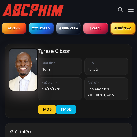
🔒︎ HỘI KÍN
☰ TELEGRAM
🍿 PHIM CHÙA
💃 GÁI GÚ
⚽ THỂ THAO
Tyrese Gibson
Giới tính
Tuổi
Nam
47 tuổi
Ngày sinh
Nơi sinh
30/12/1978
Los Angeles,
California, USA
IMDB
TMDB
Giới thiệu