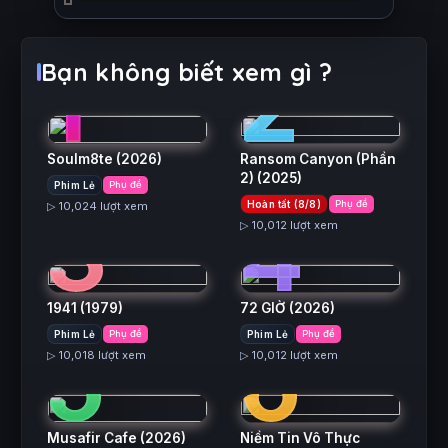
1
2
Bạn không biết xem gì ?
Soulm8te
(2026)
Ransom Canyon (Phần
2)
(2025)
Phim Lẻ
Phụ đề
3
4
Hoàn tất (8/8)
Phụ đề
▷ 10,024 lượt xem
▷ 10,012 lượt xem
1941
(1979)
72 GIỜ
(2026)
5
6
Phim Lẻ
Phụ đề
Phim Lẻ
Phụ đề
▷ 10,018 lượt xem
▷ 10,012 lượt xem
Musafir Cafe
(2026)
Niềm Tin Vô Thực